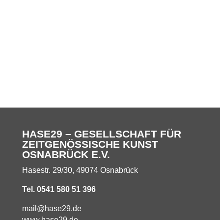
HASE29 – GESELLSCHAFT FÜR
ZEITGENÖSSISCHE KUNST
OSNABRÜCK E.V.
Hasestr. 29/30, 49074 Osnabrück
Tel. 0541 580 51 396
mail@hase29.de
www.hase29.de