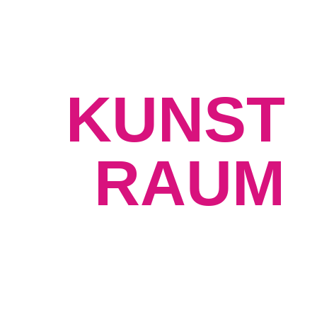
Herzlich willkommen im
KUNST
RAUM
> about
> sponsoren