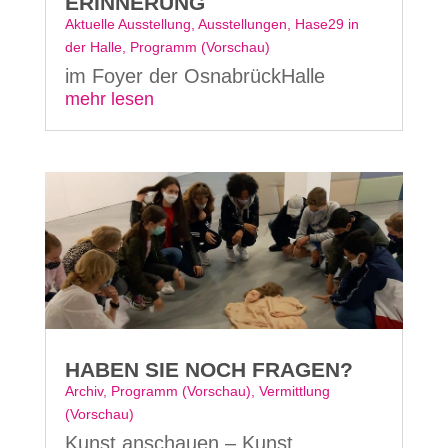
ERINNERUNG
Aktuelle Ausstellung
,
Ausstellungen
,
Hase29 in
der Halle
,
Programm (Vorschau)
im Foyer der OsnabrückHalle
mehr lesen
HABEN SIE NOCH FRAGEN?
Archiv
,
Programm (Vorschau)
,
Vermittlung
(Vorschau)
Kunst anschauen – Kunst