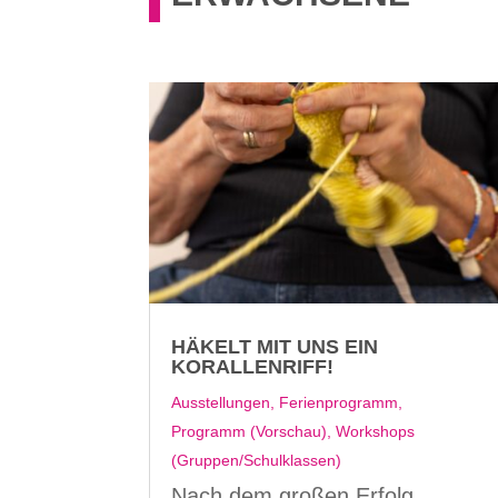
HÄKELT MIT UNS EIN
KORALLENRIFF!
Ausstellungen
,
Ferienprogramm
,
Programm (Vorschau)
,
Workshops
(Gruppen/Schulklassen)
Nach dem großen Erfolg